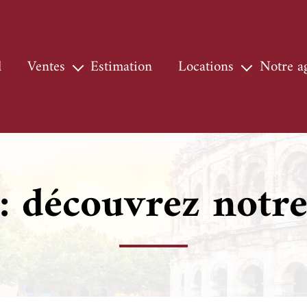
l
ventes
estimation
locations
notre 
maisons & villas
locations
nos s
appartements
locations professionnelles
notre
terrains
chasse
: découvrez notre
locaux
autres
biens vendus
prestige