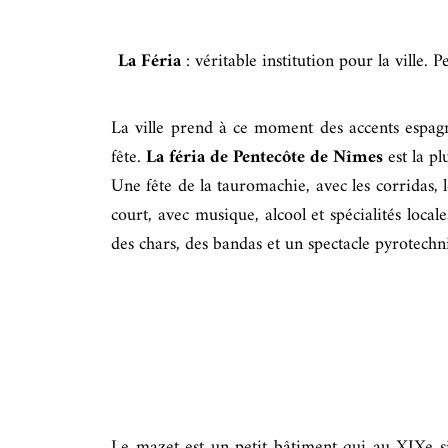
La Féria
: véritable institution pour la ville. 
La ville prend à ce moment des accents espagno
fête.
La féria de Pentecôte de Nîmes
est la pl
Une fête de la tauromachie, avec les corridas, l
court, avec musique, alcool et spécialités local
des chars, des bandas et un spectacle pyrotechn
Le mazet est un petit bâtiment qui au XIXe sièc