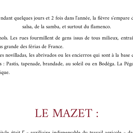
Pendant quelques jours et 2 fois dans l'année, la fièvre s'empare
salsa, de la samba, et surtout du flamenco.
ls. Les rues fourmillent de gens issus de tous milieux, entra
us grande des férias de France.
es novilladas, les abrivados ou les encierros qui sont à la base 
es : Pastis, tapenade, brandade, au soleil ou en Bodéga. La Pég
ique.
LE MAZET :
le était l’ « auxiliaire indispensable du travail agricole » dan