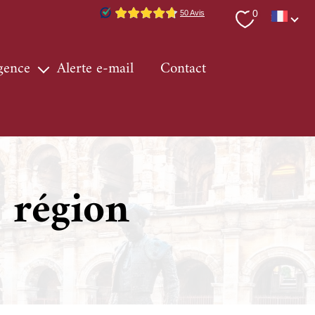
Langue
0
FR
agence
alerte e-mail
contact
ervices
 région
ur immo
 région