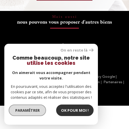
Mais aussi
nous pouvons vous proposer d'autres biens
Se
connecter
On en reste là
Comme beaucoup, notre site
espace propriétaire
utilise les cookies
On aimerait vous accompagner pendant
© 2026 | Tous droits réservés | Traduction powered by Google |
votre visite.
Nos honoraires
Plan du site
Mentions légales
Admin
Partenaires
En poursuivant, vous acceptez l'utilisation des
Politique RGPD
Cookies
cookies par ce site, afin de vous proposer des
contenus adaptés et réaliser des statistiques !
PARAMÉTRER
OK POUR MOI !