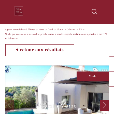
Agence immobilière à Nîmes
Vente
Gard
Nimes
Maison
T5
Vendu par nos soins nimes colline proche centre a vendre superbe maison contemporaine d env 172
m hab sur u
retour aux résultats
Vendu