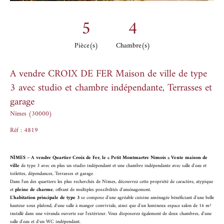
5
4
Pièce(s)
Chambre(s)
A vendre CROIX DE FER Maison de ville de type
3 avec studio et chambre indépendante, Terrasses et
garage
Nîmes (30000)
Réf : 4819
NÎMES – A vendre Quartier Croix de Fer, le « Petit Montmartre Nîmois » Vente maison de
ville
de type 3 avec en plus un studio indépendant et une chambre indépendante avec salle d'eau et
toilettes, dépendances, Terrasses et garage
Dans l'un des quartiers les plus recherchés de Nîmes, découvrez cette propriété de caractère, atypique
et
pleine de charme
, offrant de multiples possibilités d'aménagement.
L'habitation principale de type 3
se compose d'une agréable cuisine aménagée bénéficiant d'une belle
hauteur sous plafond, d'une salle à manger conviviale, ainsi que d'un lumineux espace salon de 16 m²
installé dans une véranda ouverte sur l'extérieur. Vous disposerez également de deux chambres, d'une
salle d'eau et d'un WC indépendant.