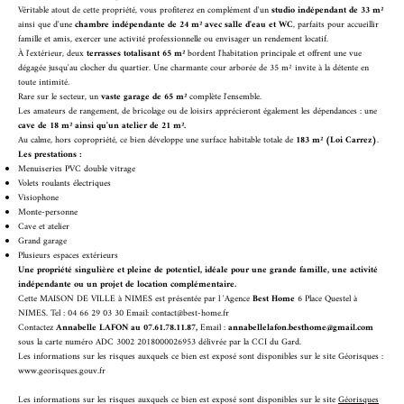
Véritable atout de cette propriété, vous profiterez en complément d'un
studio indépendant de 33 m²
ainsi que d'une
chambre indépendante de 24 m² avec salle d'eau et WC
, parfaits pour accueillir
famille et amis, exercer une activité professionnelle ou envisager un rendement locatif.
À l'extérieur, deux
terrasses totalisant 65 m²
bordent l'habitation principale et offrent une vue
dégagée jusqu'au clocher du quartier. Une charmante cour arborée de 35 m² invite à la détente en
toute intimité.
Rare sur le secteur, un
vaste garage de 65 m²
complète l'ensemble.
Les amateurs de rangement, de bricolage ou de loisirs apprécieront également les dépendances : une
cave de 18 m² ainsi qu'un atelier de 21 m².
Au calme, hors copropriété, ce bien développe une surface habitable totale de
183 m² (Loi Carrez)
.
Les prestations :
Menuiseries PVC double vitrage
Volets roulants électriques
Visiophone
Monte-personne
Cave et atelier
Grand garage
Plusieurs espaces extérieurs
Une propriété singulière et pleine de potentiel, idéale pour une grande famille, une activité
indépendante ou un projet de location complémentaire.
Cette MAISON DE VILLE à NIMES est présentée par l 'Agence
Best Home
6 Place Questel à
NIMES. Tel : 04 66 29 03 30 Email: contact@best-home.fr
Contactez
Annabelle LAFON au 07.61.78.11.87,
Email :
annabellelafon.besthome@gmail.com
sous la carte numéro ADC 3002 2018000026953 délivrée par la CCI du Gard.
Les informations sur les risques auxquels ce bien est exposé sont disponibles sur le site Géorisques :
www.georisques.gouv.fr
Les informations sur les risques auxquels ce bien est exposé sont disponibles sur le site
Géorisques