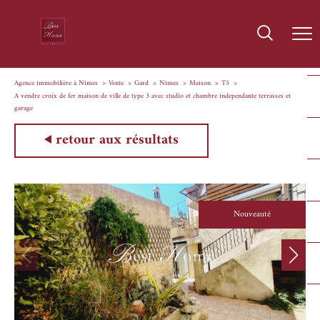
Agence immobilière à Nîmes
Vente
Gard
Nimes
Maison
T5
A vendre croix de fer maison de ville de type 3 avec studio et chambre independante terrasses et
garage
retour aux résultats
Nouveauté