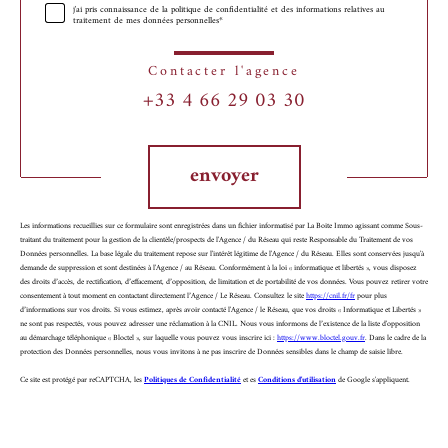
j'ai pris connaissance de la politique de confidentialité et des informations relatives au
traitement de mes données personnelles*
Contacter l'agence
+33 4 66 29 03 30
Validation
envoyer
Les informations recueillies sur ce formulaire sont enregistrées dans un fichier informatisé par La Boite Immo agissant comme Sous-
traitant du traitement pour la gestion de la clientèle/prospects de l'Agence / du Réseau qui reste Responsable du Traitement de vos
Données personnelles. La base légale du traitement repose sur l'intérêt légitime de l'Agence / du Réseau. Elles sont conservées jusqu'à
demande de suppression et sont destinées à l'Agence / au Réseau. Conformément à la loi « informatique et libertés », vous disposez
des droits d’accès, de rectification, d’effacement, d’opposition, de limitation et de portabilité de vos données. Vous pouvez retirer votre
consentement à tout moment en contactant directement l’Agence / Le Réseau. Consultez le site
https://cnil.fr/fr
pour plus
d’informations sur vos droits. Si vous estimez, après avoir contacté l'Agence / le Réseau, que vos droits « Informatique et Libertés »
ne sont pas respectés, vous pouvez adresser une réclamation à la CNIL. Nous vous informons de l’existence de la liste d'opposition
au démarchage téléphonique « Bloctel », sur laquelle vous pouvez vous inscrire ici :
https://www.bloctel.gouv.fr
. Dans le cadre de la
protection des Données personnelles, nous vous invitons à ne pas inscrire de Données sensibles dans le champ de saisie libre.
Ce site est protégé par reCAPTCHA, les
Politiques de Confidentialité
et es
Conditions d'utilisation
de Google s'appliquent.