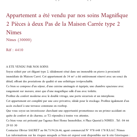
Appartement a été vendu par nos soins Magnifique
2 Pièces à deux Pas de la Maison Carrée type 2
Nîmes
Nîmes (30000)
Réf : 4410
A ETE VENDU PAR NOS SOINS
Soyez séduit par cet élégant type 2, idéalement situé dans un immeuble en pierre à proximité
immédiate de Maison Carré. Cet appartement de 34 m² a été entièrement rénové avec un souci du
détail, offrant des prestations de qualité et une esthétique irréprochable.
Ce bien se compose d’un séjour, d'une cuisine aménagée et équipée, une chambre spacieuse avec
rangement sur mesure, ainsi que d'une magnifique salle d'eau avec toilette.
Profitez du confort moderne avec le double vitrage, une porte sécurisée et un interphone.
Cet appartement est complété par une cave privative, idéale pour le stockage. Profitez également d'un
accès exclusif à une terrasse commune en rooftop.
Que vous soyez un investisseur cherchant une opportunité prometteuse ou un primo-accédant en
quête de confort et de charme, ce T2 répondra à toutes vos attentes.
Ce bien vous est présenté par l'agence Best Home Immobilier, 6 Place Questel à NIMES . Tel : 04 66
29 03 30
Contactez Olivier SAURET au 06.75.94.26.46, agent commercial N° 978 648 178 R.S.A.C Nîmes
Les informations sur les risques auxquels ce bien est exposé sont disponibles sur le site Géorisques :