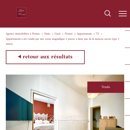
Agence immobilière à Nîmes
Vente
Gard
Nimes
Appartement
T2
Appartement a ete vendu par nos soins magnifique 2 pieces a deux pas de la maison carree type 2
nimes
retour aux résultats
Vendu