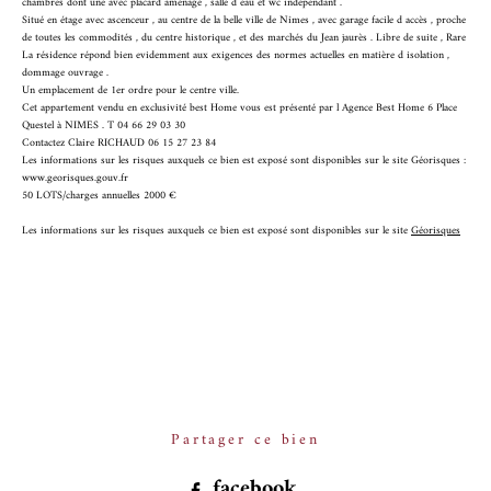
chambres dont une avec placard aménagé , salle d eau et wc indépendant .
Situé en étage avec ascenceur , au centre de la belle ville de Nîmes , avec garage facile d accès , proche
de toutes les commodités , du centre historique , et des marchés du Jean jaurès . Libre de suite , Rare
La résidence répond bien evidemment aux exigences des normes actuelles en matière d isolation ,
dommage ouvrage .
Un emplacement de 1er ordre pour le centre ville.
Cet appartement vendu en exclusivité best Home vous est présenté par l Agence Best Home 6 Place
Questel à NIMES . T 04 66 29 03 30
Contactez Claire RICHAUD 06 15 27 23 84
Les informations sur les risques auxquels ce bien est exposé sont disponibles sur le site
Géorisques
:
www.
georisques
.gouv.fr
50 LOTS/charges annuelles 2000 €
Les informations sur les risques auxquels ce bien est exposé sont disponibles sur le site
Géorisques
Partager ce bien
facebook