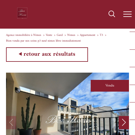
Agence immobilière à Nîmes
Vente
Gard
Nimes
Appartement
T3
Bien vendu par nos soins p3 neuf nimes libre immediatement
retour aux résultats
Vendu