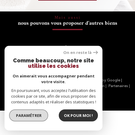
Mais aussi
nous pouvons vous proposer d'autres biens
Se
connecter
On en reste là
Comme beaucoup, notre site
espace propriétaire
utilise les cookies
On aimerait vous accompagner pendant
© 2026 | Tous droits réservés | Traduction powered by Google |
votre visite.
Nos honoraires
Plan du site
Mentions légales
Admin
Partenaires
En poursuivant, vous acceptez l'utilisation des
Politique RGPD
Cookies
cookies par ce site, afin de vous proposer des
contenus adaptés et réaliser des statistiques !
PARAMÉTRER
OK POUR MOI !